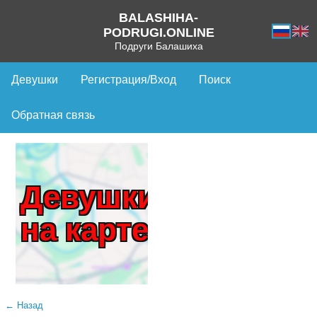
BALASHIHA-
PODRUGI.ONLINE
Подруги Балашиха
Девушки
Регистрация/Вход
Поиск
Обратная связь
Девушки
на карте
← Назад